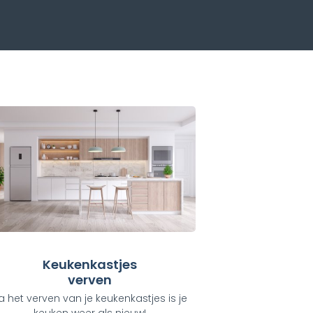
Keukenkastjes
verven
a het verven van je keukenkastjes is je
keuken weer als nieuw!