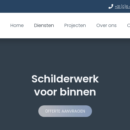
+31 (0)6 
Home
Diensten
Projecten
Over ons
C
Schilderwerk
voor binnen
0FFERTE AANVRAGEN