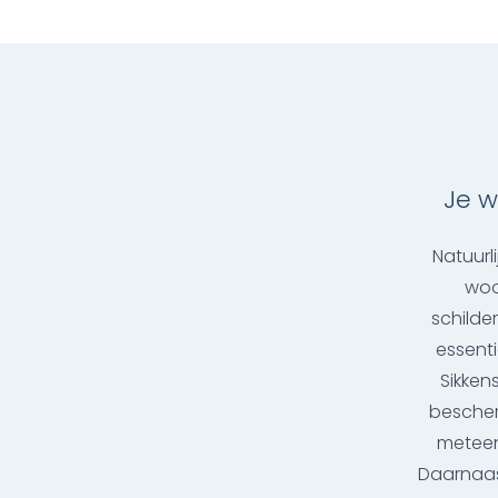
Je w
Natuurl
woo
schilde
essent
Sikken
bescher
meteen 
Daarnaast