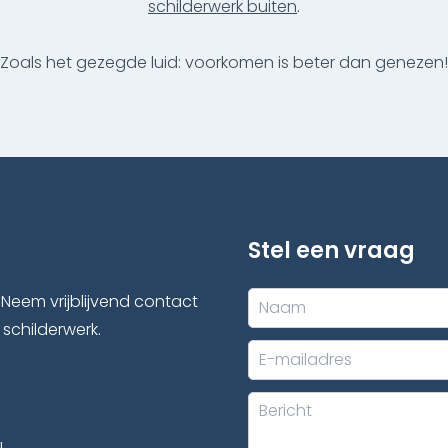
schilderwerk buiten
.
Zoals het gezegde luid: voorkomen is beter dan genezen!
Stel een vraag
 Neem vrijblijvend contact
 schilderwerk.