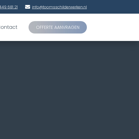
449 681 21
info@toomsschilderwerken.nl
ontact
OFFERTE AANVRAGEN