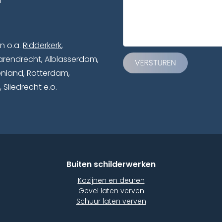
l
n o.a.
Ridderkerk
,
arendrecht, Alblasserdam,
VERSTUREN
enland, Rotterdam,
 Sliedrecht e.o.
Buiten schilderwerken
Kozijnen en deuren
Gevel laten verven
Schuur laten verven