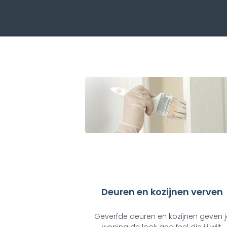
Deuren en kozijnen verven
Geverfde deuren en kozijnen geven j
woning de look and feel die jij wilt.