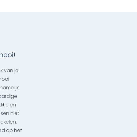
mooi!
k van je
mooi
namelijk
aardige
itie en
sen niet
hakelen.
oed op het