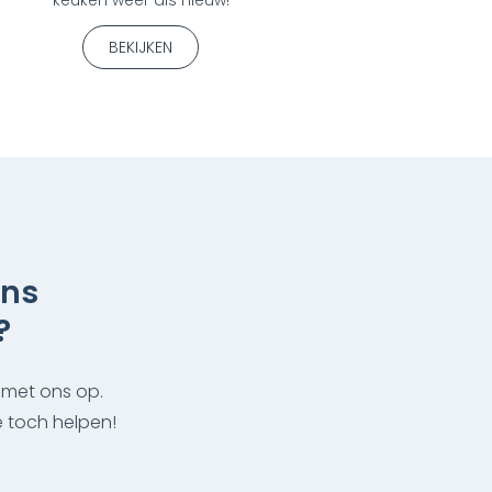
BEKIJKEN
ens
?
 met ons op.
je toch helpen!